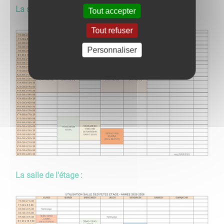
La salle du rez-de-chaussée :
Tout accepter
Tout refuser
Personnaliser
La salle de l'étage :