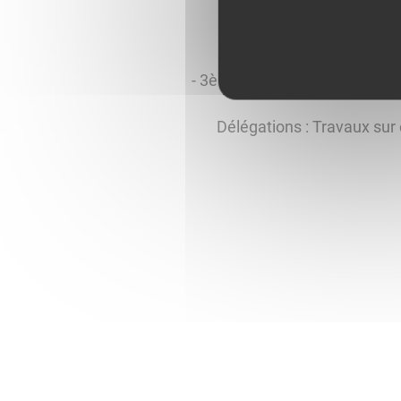
- 3è adjoint :
Sylvain FAIVRE
Délégations : Travaux sur en