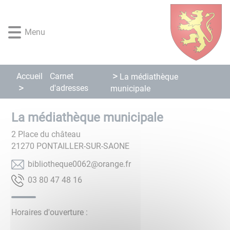
Lien
Lien
Lien
Lien
Panneau de gestion des cookies
d'accès
d'accès
d'accès
d'accès
rapide
rapide
rapide
rapide
Menu
au
au
à
au
menu
contenu
la
pied
principal
recherche
de
Accueil
Carnet
La médiathèque
page
d'adresses
municipale
La médiathèque municipale
2 Place du château
21270
PONTAILLER-SUR-SAONE
rf.egnaro@2600euqehtoilbib
61 84 74 08 30
Horaires d'ouverture :