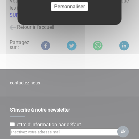
Vous pourrez obtenir toutes les informations, ainsi que
Personnaliser
les imprimés, sur le site "service-public.fr" via le lien
SUIVANT
Retour à l'accueil
Partagez
sur :
contactez-nous
S'inscrire à notre newsletter
Lettre d'information par défaut
ok